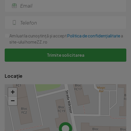
Am luat la cunoștință și accept
Politica de confidențialitate
a
site-ului homeZZ.ro
Trimite solicitarea
Locație
+
−