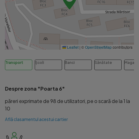
Leaflet
|
©
OpenStreetMap
contributors
Transport
Școli
Banci
Sănătate
Magazi
Despre zona "Poarta 6"
păreri exprimate de 98 de utilizatori, pe o scară de la 1 la
10
Află clasamentul acestui cartier