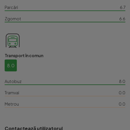
Parcări
6.7
Zgomot
6.6
Transport în comun
8.0
Autobuz
8.0
Tramvai
0.0
Metrou
0.0
Contactează utilizatorul