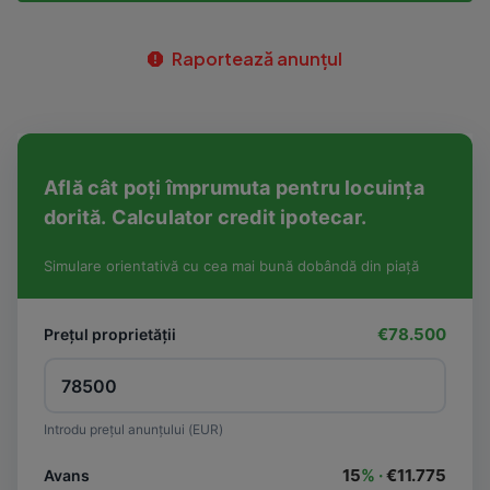
Raportează anunțul
Află cât poți împrumuta pentru locuința
dorită. Calculator credit ipotecar.
Simulare orientativă cu cea mai bună dobândă din piață
€78.500
Prețul proprietății
Introdu prețul anunțului (EUR)
15
% ·
€11.775
Avans