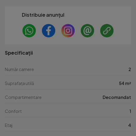
Distribuie anunțul
Specificații
Număr camere
2
Suprafața utilă
54 m²
Compartimentare
Decomandat
Confort
1
Etaj
4