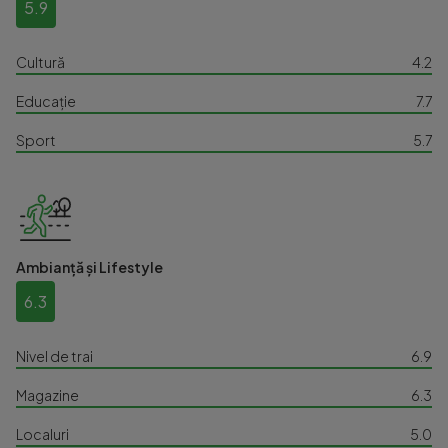
5.9
Cultură
4.2
Educație
7.7
Sport
5.7
Ambianță și Lifestyle
6.3
Nivel de trai
6.9
Magazine
6.3
Localuri
5.0