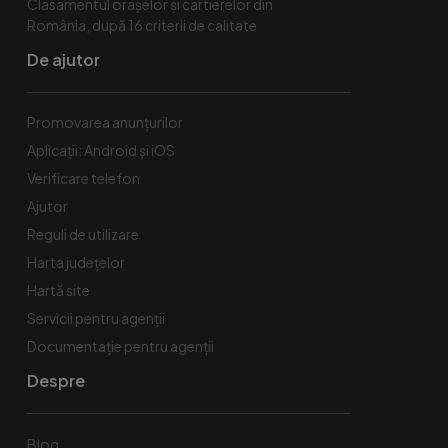
Clasamentul orașelor și cartierelor din
România, după 16 criterii de calitate
De ajutor
Promovarea anunțurilor
Aplicații: Android și iOS
Verificare telefon
Ajutor
Reguli de utilizare
Harta județelor
Hartă site
Servicii pentru agenții
Documentație pentru agenții
Despre
Blog