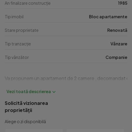
An finalizare construcție
1985
Tip imobil
Bloc apartamente
Stare proprietate
Renovată
Tip tranzacție
Vânzare
Tip vânzător
Companie
Va propunem un apartament de 2 camere , decomandat cu o sup
Solicită vizionarea
proprietății
Alege o zi disponibilă