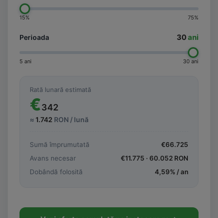
15%
75%
30
ani
Perioada
5 ani
30 ani
Rată lunară estimată
€
342
≈
1.742
RON / lună
Sumă împrumutată
€
66.725
Avans necesar
€
11.775
·
60.052
RON
Dobândă folosită
4,59
% / an