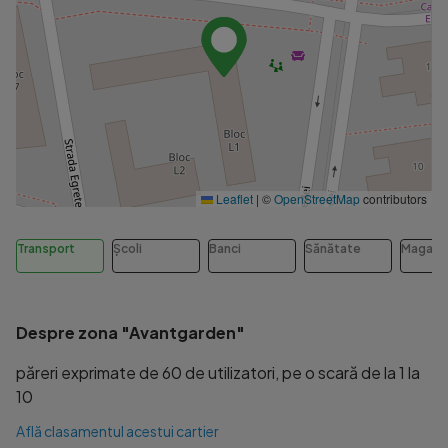
Leaflet
|
©
OpenStreetMap
contributors
Transport
Școli
Banci
Sănătate
Magazi
Despre zona "Avantgarden"
păreri exprimate de 60 de utilizatori, pe o scară de la 1 la
10
Află clasamentul acestui cartier