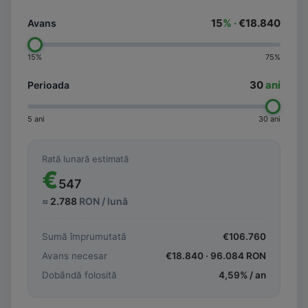
15
% ·
€18.840
Avans
15%
75%
30
ani
Perioada
5 ani
30 ani
Rată lunară estimată
€
547
≈
2.788
RON / lună
Sumă împrumutată
€
106.760
Avans necesar
€
18.840
·
96.084
RON
Dobândă folosită
4,59
% / an