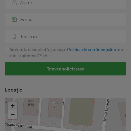
* Multiple facilități și servicii în zonă - magazine, transport î
* Bloc izolat pe exterior cu vată bazaltică

Vrei să înțelegi mai bine proprietatea? Explorează apartamentu
Vrei să înțelegi mai bine zona? Solicită o prezentare a turului v
Pentru mai multe detalii, suntem aici pentru dumneavoastră.
Am luat la cunoștință și accept
Politica de confidențialitate
a
site-ului homeZZ.ro
Cu respect,

Echipa RE/MAX Champions Brașov
Trimite solicitarea
Locație
+
−