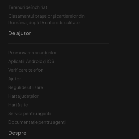
Terenuri de închiriat
Clasamentul orașelor și cartierelor din
România, după 16 criterii de calitate
De ajutor
Promovarea anunțurilor
Aplicații: Android și iOS
Verificare telefon
Ajutor
Reguli de utilizare
Harta județelor
Hartă site
Servicii pentru agenții
Documentație pentru agenții
Despre