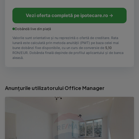
Vezi oferta completă pe ipotecare.ro →
Dobândă live din piață
Valorile sunt orientative și nu reprezintă o ofertă de creditare. Rata
lunară este calculată prin metoda anuității (PMT) pe baza celei mai
bune dobânzi fixe disponibile, cu un curs de conversie de
5,10
RON/EUR. Dobânda finală depinde de profilul aplicantului și de banca
aleasă.
Anunțurile utilizatorului Office Manager