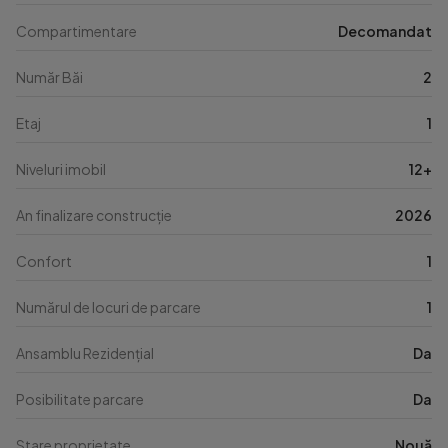
Compartimentare
Decomandat
Număr Băi
2
Etaj
1
Niveluri imobil
12+
An finalizare construcție
2026
Confort
1
Numărul de locuri de parcare
1
Ansamblu Rezidențial
Da
Posibilitate parcare
Da
Stare proprietate
Nouă