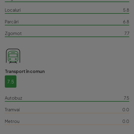
Localuri
5.8
Parcări
6.8
Zgomot
7.7
Transport în comun
7.5
Autobuz
7.5
Tramvai
0.0
Metrou
0.0