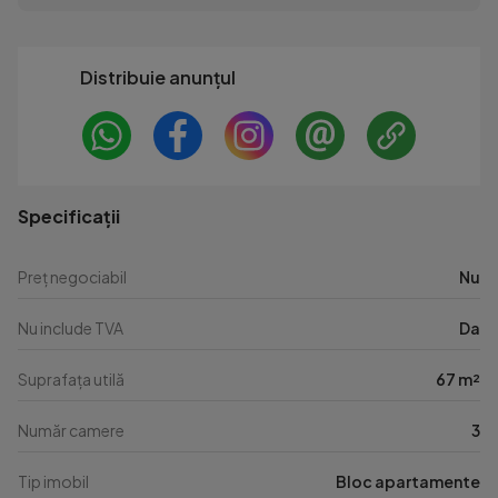
Distribuie anunțul
Specificații
Preț negociabil
Nu
Nu include TVA
Da
Suprafața utilă
67 m²
Număr camere
3
Tip imobil
Bloc apartamente