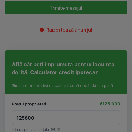
Trimite mesajul
Raportează anunțul
Află cât poți împrumuta pentru locuința
dorită. Calculator credit ipotecar.
Simulare orientativă cu cea mai bună dobândă din piață
€125.600
Prețul proprietății
Introdu prețul anunțului (EUR)