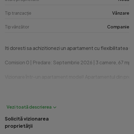
Tip tranzacție
Vânzare
Tip vânzător
Companie
Iti doresti sa achizitionezi un apartament cu flexibilitatea u
Comision 0 | Predare: Septembrie 2026 | 3 camere, 67 mp ut
Vizionare într-un apartament model! Apartamentul din prezent
Detalii și Caracteristici Tehnice:

* Finalizare: Septembrie 2026

* Localizare: Cartierul Avantgarden

* Regim de înălțime: subsol, parter + 11 etaje, bloc cu lift

Solicită vizionarea
* Etaj 1, orientare spre Sud

proprietății
* Număr camere: 3
