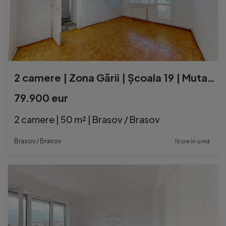
2 camere | Zona Gării | Școala 19 | Mutare imediată |7...
79.900 eur
2 camere | 50 m² | Brasov / Brasov
Brasov / Brasov
15 ore în urmă