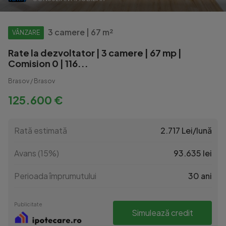
3 camere | 67 m²
VÂNZARE
Rate la dezvoltator | 3 camere | 67 mp |
Comision 0 | 116...
Brasov / Brasov
125.600 €
Rată estimată
2.717 Lei/lună
Avans (15%)
93.635 lei
Perioada împrumutului
30 ani
Publicitate
Simulează credit