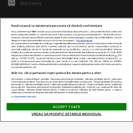
AppGallery
Nouă ne pasă ca datele tale personale să rămână confidențiale
Noi și partenerii noștri
589
stocăm și/sau accesăm informații pe dispozitivul dvs., precum identificatorii cookie unici
pentru prelucrarea datelor cu caracter personal. Puteți accepta sau gestiona preferințele dvs. făcând clic mai jos,
respectiv vă puteți opune utilizării unui interes legitim în orice moment pe pagina cu politica de confidențialitate. Aceste
alegeri vor fi raportate partenerilor noștri și nu vă vor afecta navigarea.
Mai multe detalii
Noi si partenerii nostri (retelele de socializare si agentiile de publicitate partenere, precum si furnizorii nostri de servicii de
date analitice) prelucram date pentru a permite website-ului sa functioneze, pentru a personaliza continutul si
anunturile publicitare afisate in functie de interesele si/sau profilul dvs., pentru a va oferi functionalitati aferente
retelelor de socializare si pentru a analiza traficul pe website. Beneficiati de drepturile prevazute de art. 15-22 din GDPR
in legatura cu prelucrarea datelor cu caracter personal. Aceste drepturi pot fi exercitate prin modalitatea indicata
aici
. Prin
click pe “ACCEPT TOATE”, acceptati folosirea tuturor Tehnologiilor de tip Cookie, care implica inclusiv acceptul dvs. cu
Urmărește-ne pe:
privire la stocarea/accesarea informatiilor de catre Vendor-ii cu care colaboram. Prin click pe “VREAU SA MODIFIC
SETARILE INDIVIDUAL” puteti schimba preferintele in mod individual, mai putin cele legate de cookie strict necesare pentru
functionarea website-ului.
Atât noi, cât și partenerii noștri prelucrăm datele pentru a oferi:
Dezvoltarea și îmbunătățirea serviciilor. Măsurarea performanței reclamelor. Utilizarea profilurilor pentru selectarea
conținutului personalizat. Stocarea și/sau accesarea informațiilor de pe un dispozitiv. Crearea profilurilor de conținut
personalizat. Utilizarea profilurilor pentru selectarea publicității personalizate. Crearea profilurilor pentru publicitate
personalizată. Măsurarea performanței conținutului. Înțelegerea publicului prin statistici sau combinații de date din
surse diferite. Utilizarea datelor limitate pentru a selecta conținutul. Utilizarea de date limitate pentru a selecta
publicitatea. Date precise de geolocație și identificarea prin scanarea dispozitivului.
Listă parteneri (furnizori)
Acest site este creat si administrat de Digital Antena Group.
ACCEPT TOATE
Toate drepturile rezervate.
VREAU SA MODIFIC SETARILE INDIVIDUAL