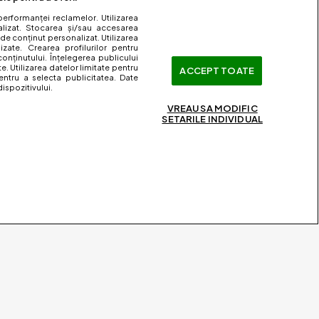
performanței reclamelor. Utilizarea
nalizat. Stocarea și/sau accesarea
 de conținut personalizat. Utilizarea
lizate. Crearea profilurilor pentru
onținutului. Înțelegerea publicului
te. Utilizarea datelor limitate pentru
ACCEPT TOATE
entru a selecta publicitatea. Date
ispozitivului.
VREAU SA MODIFIC
SETARILE INDIVIDUAL