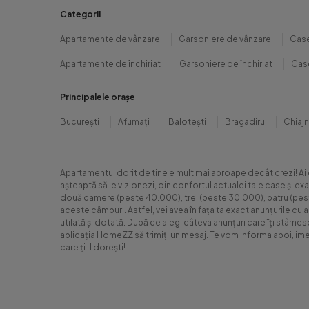
Categorii
Apartamente de vânzare
Garsoniere de vânzare
Case
Apartamente de închiriat
Garsoniere de închiriat
Case
Principalele orașe
București
Afumați
Balotești
Bragadiru
Chiaj
Apartamentul dorit de tine e mult mai aproape decât crezi! Ai
așteaptă să le vizionezi, din confortul actualei tale case și e
două camere (peste 40.000), trei (peste 30.000), patru (peste 6
aceste câmpuri. Astfel, vei avea în fața ta exact anunțurile cu 
utilată și dotată. După ce alegi câteva anunțuri care îți stârne
aplicația HomeZZ să trimiți un mesaj. Te vom informa apoi, ime
care ți-l dorești!