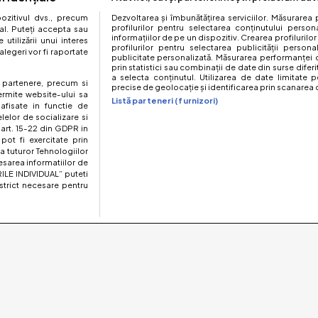
zitivul dvs., precum
Dezvoltarea și îmbunătățirea serviciilor. Măsurarea 
profilurilor pentru selectarea conținutului perso
al. Puteți accepta sau
informațiilor de pe un dispozitiv. Crearea profilurilor
utilizării unui interes
profilurilor pentru selectarea publicității persona
legeri vor fi raportate
publicitate personalizată. Măsurarea performanței c
prin statistici sau combinații de date din surse diferi
a selecta conținutul. Utilizarea de date limitate p
te partenere, precum si
precise de geolocație și identificarea prin scanarea d
ermite website-ului sa
Listă parteneri (furnizori)
 afisate in functie de
elelor de socializare si
 art. 15-22 din GDPR in
pot fi exercitate prin
a tuturor Tehnologiilor
esarea informatiilor de
ILE INDIVIDUAL” puteti
strict necesare pentru