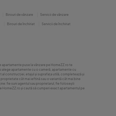
Birouri de vânzare
Servicii de vânzare
Birouri de închiriat
Servicii de închiriat
0 de apartamente puse la vânzare pe HomeZZ.ro te
ite și alege apartamente cu o cameră, apartamente cu
al construcției, etajul și suprafața utilă, completează și
 proprietate cât mai ieftină sau o variantă cât mai bine
ne: fie suni agentul sau proprietarul, fie folosești
ră pe HomeZZ.ro și caută să cumperi exact apartamentul pe