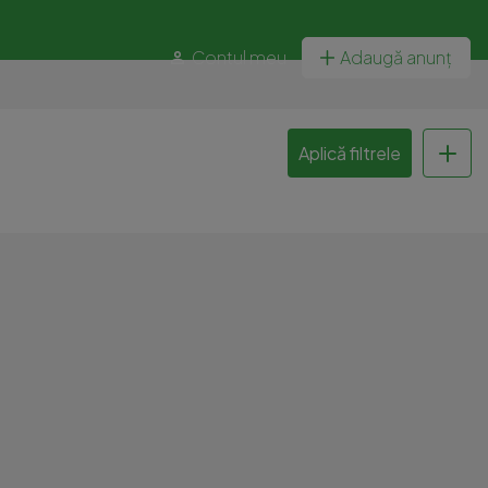
Contul meu
Adaugă anunț
Aplică filtrele