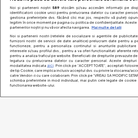
Noi și partenerii noștri
589
stocăm și/sau accesăm informații pe dispo
identificatorii cookie unici pentru prelucrarea datelor cu caracter person
gestiona preferințele dvs. făcând clic mai jos, respectiv vă puteți opune 
legitim în orice moment pe pagina cu politica de confidențialitate. Aceste a
partenerilor noștri și nu vă vor afecta navigarea.
Mai multe detalii
Noi si partenerii nostri (retelele de socializare si agentiile de publicita
furnizorii nostri de servicii de date analitice) prelucram date pentru a p
functioneze, pentru a personaliza continutul si anunturile publicitare
interesele si/sau profilul dvs., pentru a va oferi functionalitati aferente ret
pentru a analiza traficul pe website. Beneficiati de drepturile prevazute de
legatura cu prelucrarea datelor cu caracter personal. Aceste drepturi 
aici
modalitatea indicata
. Prin click pe “ACCEPT TOATE”, acceptati folosire
de tip Cookie, care implica inclusiv acceptul dvs. cu privire la stocarea/acc
catre Vendor-ii cu care colaboram. Prin click pe “VREAU SA MODIFIC SETAR
schimba preferintele in mod individual, mai putin cele legate de cookie 
functionarea website-ului.