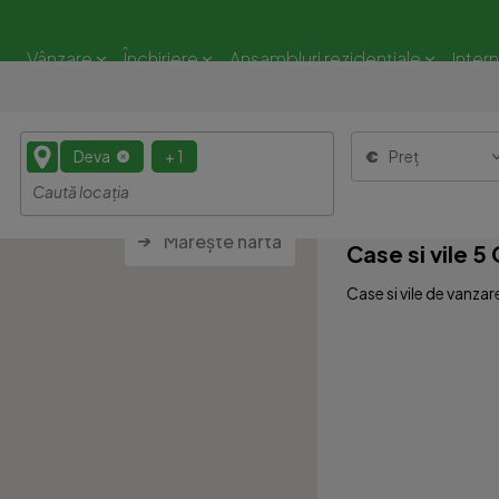
Vânzare
Închiriere
Ansambluri rezidențiale
Inter
Deva
+ 1
Preț
Mărește harta
Case si vile 
Case si vile de vanzar