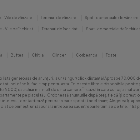
 - Vile de vânzare
Terenuri de vânzare
Spatii comerciale de vânzare
 - Vile de închiriat
Terenuri de închiriat
Spatii comerciale de închiriat
na
Buftea
Chitila
Clinceni
Corbeanca
Toate...
 o listă generoasă de anunțuri, la un (singur) click distanță! Aproape 70.00
xact atunci când îți faci timp pentru asta. Folosește filtrele disponibile pe s
.000) sau chiar mai mult de cinci camere. În cazul în care cunoști anul dorit 
apartamente pe placul tău. Ordonează anunțurile după preț, fie că îți dorești o
sc interesul, contactează persoana care a postat acel anunț. Alegerea îți aparți
diat ce primești un răspuns la întrebarea sau întrebările trimise de tine. Int