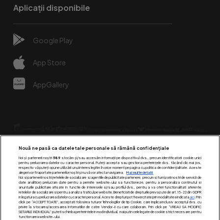
Aplicații disponibile
Google Play
App Store
AppGallery
Nouă ne pasă ca datele tale personale să rămână confidențiale
Noi și partenerii noștri
589
stocăm și/sau accesăm informații pe dispozitivul dvs., precum identificatorii cookie unici
pentru prelucrarea datelor cu caracter personal. Puteți accepta sau gestiona preferințele dvs. făcând clic mai jos,
respectiv vă puteți opune utilizării unui interes legitim în orice moment pe pagina cu politica de confidențialitate. Aceste
alegeri vor fi raportate partenerilor noștri și nu vă vor afecta navigarea.
Mai multe detalii
Urmărește-ne pe:
Noi si partenerii nostri (retelele de socializare si agentiile de publicitate partenere, precum si furnizorii nostri de servicii de
date analitice) prelucram date pentru a permite website-ului sa functioneze, pentru a personaliza continutul si
anunturile publicitare afisate in functie de interesele si/sau profilul dvs., pentru a va oferi functionalitati aferente
retelelor de socializare si pentru a analiza traficul pe website. Beneficiati de drepturile prevazute de art. 15-22 din GDPR
in legatura cu prelucrarea datelor cu caracter personal. Aceste drepturi pot fi exercitate prin modalitatea indicata
aici
. Prin
click pe “ACCEPT TOATE”, acceptati folosirea tuturor Tehnologiilor de tip Cookie, care implica inclusiv acceptul dvs. cu
privire la stocarea/accesarea informatiilor de catre Vendor-ii cu care colaboram. Prin click pe “VREAU SA MODIFIC
SETARILE INDIVIDUAL” puteti schimba preferintele in mod individual, mai putin cele legate de cookie strict necesare pentru
functionarea website-ului.