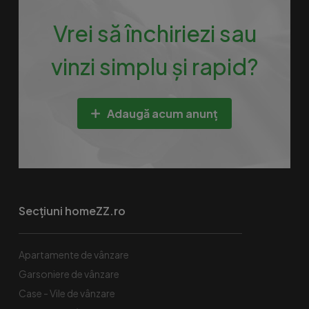
Vrei să închiriezi sau
vinzi simplu și rapid?
Adaugă acum anunț
Secțiuni homeZZ.ro
Apartamente de vânzare
Garsoniere de vânzare
Case - Vile de vânzare