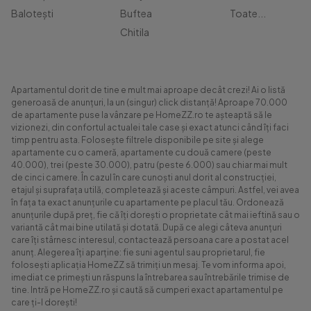
Balotești
Buftea
Toate...
Chitila
Apartamentul dorit de tine e mult mai aproape decât crezi! Ai o listă
generoasă de anunțuri, la un (singur) click distanță! Aproape 70.000
de apartamente puse la vânzare pe HomeZZ.ro te așteaptă să le
vizionezi, din confortul actualei tale case și exact atunci când îți faci
timp pentru asta. Folosește filtrele disponibile pe site și alege
apartamente cu o cameră, apartamente cu două camere (peste
40.000), trei (peste 30.000), patru (peste 6.000) sau chiar mai mult
de cinci camere. În cazul în care cunoști anul dorit al construcției,
etajul și suprafața utilă, completează și aceste câmpuri. Astfel, vei avea
în fața ta exact anunțurile cu apartamente pe placul tău. Ordonează
anunțurile după preț, fie că îți dorești o proprietate cât mai ieftină sau o
variantă cât mai bine utilată și dotată. După ce alegi câteva anunțuri
care îți stârnesc interesul, contactează persoana care a postat acel
anunț. Alegerea îți aparține: fie suni agentul sau proprietarul, fie
folosești aplicația HomeZZ să trimiți un mesaj. Te vom informa apoi,
imediat ce primești un răspuns la întrebarea sau întrebările trimise de
tine. Intră pe HomeZZ.ro și caută să cumperi exact apartamentul pe
care ți-l dorești!