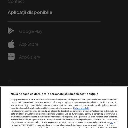
Contact
Aplicații disponibile
Google Play
App Store
AppGallery
Nouă ne pasă ca datele tale personale să rămână confidențiale
Noi și partenerii noștri
589
stocăm și/sau accesăm informații pe dispozitivul dvs., precum identificatorii cookie unici
pentru prelucrarea datelor cu caracter personal. Puteți accepta sau gestiona preferințele dvs. făcând clic mai jos,
respectiv vă puteți opune utilizării unui interes legitim în orice moment pe pagina cu politica de confidențialitate. Aceste
alegeri vor fi raportate partenerilor noștri și nu vă vor afecta navigarea.
Mai multe detalii
Urmărește-ne pe:
Noi si partenerii nostri (retelele de socializare si agentiile de publicitate partenere, precum si furnizorii nostri de servicii de
date analitice) prelucram date pentru a permite website-ului sa functioneze, pentru a personaliza continutul si
anunturile publicitare afisate in functie de interesele si/sau profilul dvs., pentru a va oferi functionalitati aferente
retelelor de socializare si pentru a analiza traficul pe website. Beneficiati de drepturile prevazute de art. 15-22 din GDPR
in legatura cu prelucrarea datelor cu caracter personal. Aceste drepturi pot fi exercitate prin modalitatea indicata
aici
. Prin
click pe “ACCEPT TOATE”, acceptati folosirea tuturor Tehnologiilor de tip Cookie, care implica inclusiv acceptul dvs. cu