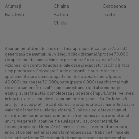
Afumați
Chiajna
Corbeanca
Balotești
Buftea
Toate...
Chitila
Apartamentul dorit de tine e mult mai aproape decât crezi! Ai o listă
generoasă de anunțuri, la un (singur) click distanță! Aproape 70.000
de apartamente puse la vânzare pe HomeZZ.ro te așteaptă să le
vizionezi, din confortul actualei tale case și exact atunci când îți faci
timp pentru asta. Folosește filtrele disponibile pe site și alege
apartamente cu o cameră, apartamente cu două camere (peste
40.000), trei (peste 30.000), patru (peste 6.000) sau chiar mai mult
de cinci camere. În cazul în care cunoști anul dorit al construcției,
etajul și suprafața utilă, completează și aceste câmpuri. Astfel, vei avea
în fața ta exact anunțurile cu apartamente pe placul tău. Ordonează
anunțurile după preț, fie că îți dorești o proprietate cât mai ieftină sau o
variantă cât mai bine utilată și dotată. După ce alegi câteva anunțuri
care îți stârnesc interesul, contactează persoana care a postat acel
anunț. Alegerea îți aparține: fie suni agentul sau proprietarul, fie
folosești aplicația HomeZZ să trimiți un mesaj. Te vom informa apoi,
imediat ce primești un răspuns la întrebarea sau întrebările trimise de
tine. Intră pe HomeZZ.ro și caută să cumperi exact apartamentul pe