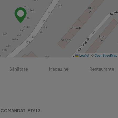
Leaflet
|
©
OpenStreetMap
Sănătate
Magazine
Restaurante
COMANDAT ,ETAJ 3