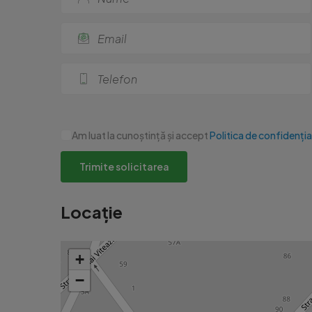
Am luat la cunoștință și accept
Politica de confidenția
Trimite solicitarea
Locație
+
−