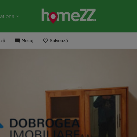
național
ază
Mesaj
Salvează