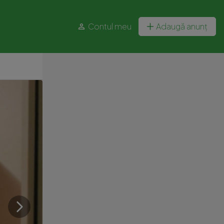
Contul meu
Adaugă anunț