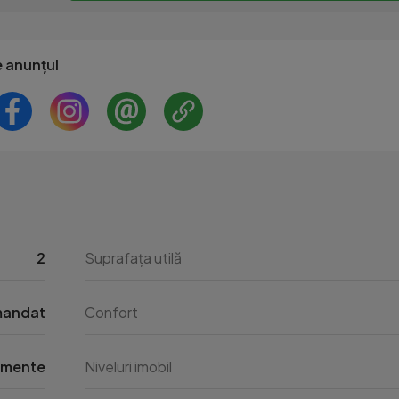
e anunțul
2
Suprafața utilă
andat
Confort
amente
Niveluri imobil