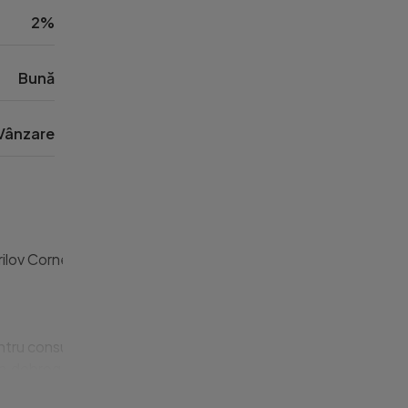
2%
Bună
Vânzare
ov Corneliu.

entru consultanta gratuita

dobrogea.9 Vezi mai puţine Vezi mai puţine
