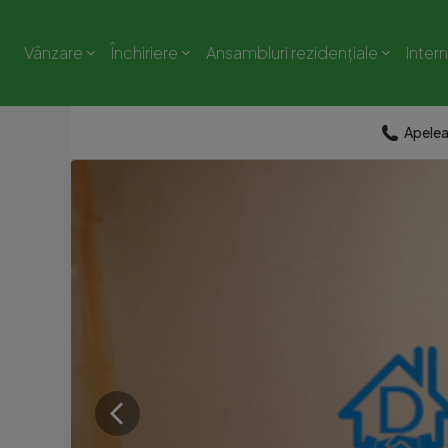
Vânzare
Închiriere
Ansambluri rezidențiale
Inter
Apele