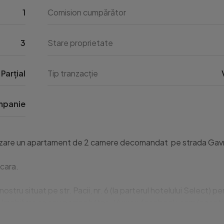
1
Comision cumpărător
3
Stare proprietate
Parțial
Tip tranzacție
panie
nzare un apartament de 2 camere decomandat  pe strada Gavril
cara.

nostru situat pe str. Pacii, nr. 6 (la parterul hotelului Select) p
a-Imobiliare.ro sau pagina https://www.facebook.com/agentia.