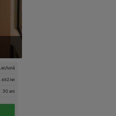
Lei/lună
.662 lei
30 ani