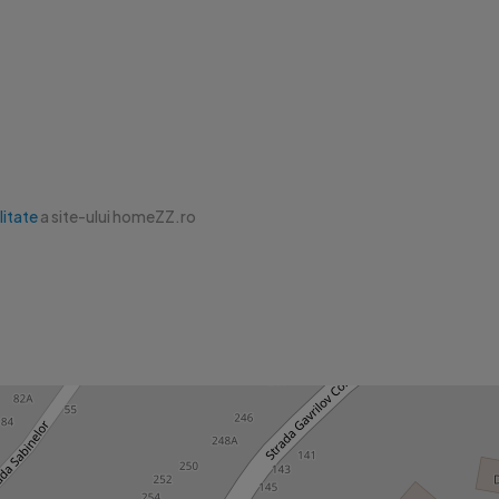
litate
a site-ului homeZZ.ro