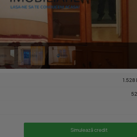
1.528 
52
Simulează credit