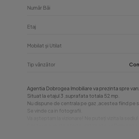
Număr Băi
Etaj
Mobilat și Utilat
Tip vânzător
Com
Agentia Dobrogea Imobiliare va prezinta spre va
Situat la etajul 3 ,suprafata totala 52 mp.

Nu dispune de centrala pe gaz ,acestea fiind pe s
Se vinde ca in fotografii.

Va așteptam la vizionare! Ne puteți vizita la sediul 
Pentru mai multe oferte vizitați site-ul Dobroge
Id intern: P2509