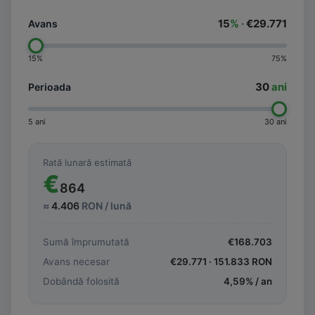
15
% ·
€29.771
Avans
15%
75%
30
ani
Perioada
5 ani
30 ani
Rată lunară estimată
€
864
≈
4.406
RON / lună
Sumă împrumutată
€
168.703
Avans necesar
€
29.771
·
151.833
RON
Dobândă folosită
4,59
% / an