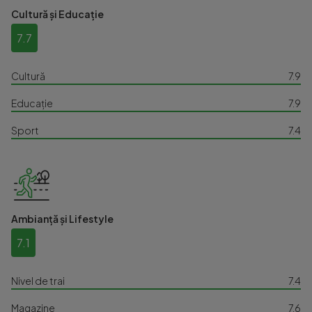
Cultură și Educație
7.7
Cultură
7.9
Educație
7.9
Sport
7.4
Ambianță și Lifestyle
7.1
Nivel de trai
7.4
Magazine
7.6