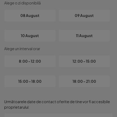
Apartamentul poate fi achiziționat inclusiv prin credit bancar,
Alege o zi disponibilă
Termenul estimat de finalizare al proiectului este septembr
08 August
09 August
Randările prezentate au caracter informativ și reprezintă sug
10 August
11 August
Alege un interval orar
8:00 - 12:00
12:00 - 15:00
15:00 - 18:00
18:00 - 21:00
Următoarele date de contact oferite de tine vor fi accesibile
proprietarului: