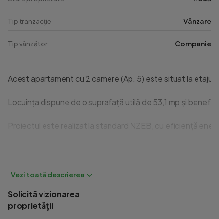
Tip tranzacție
Vânzare
Tip vânzător
Companie
Acest apartament cu 2 camere (Ap. 5) este situat la etajul 1 
Locuința dispune de o suprafață utilă de 53,1 mp și benefici
Proiectul este realizat la standard NZEB, cu eficiență ener
Printre dotările premium se regăsesc încălzirea în pardoseală
Apartamentele se predau în stadiul semifinisat, cu instalațiil
Solicită vizionarea
Localizarea reprezintă unul dintre principalele avantaje al
proprietății