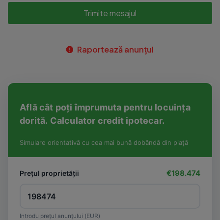
Trimite mesajul
Raportează anunțul
Află cât poți împrumuta pentru locuința
dorită. Calculator credit ipotecar.
Simulare orientativă cu cea mai bună dobândă din piață
€198.474
Prețul proprietății
Introdu prețul anunțului (EUR)