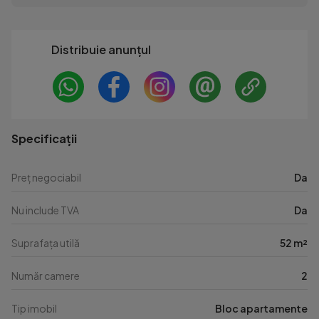
Distribuie anunțul
Specificații
Preț negociabil
Da
Nu include TVA
Da
Suprafața utilă
52 m²
Număr camere
2
Tip imobil
Bloc apartamente