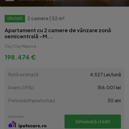
2 camere | 52 m²
VÂNZARE
Apartament cu 2 camere de vânzare zonă
semicentrală -M...
Cluj / Cluj-Napoca
198.474 €
Rată estimată
4.527 Lei/lună
Avans (15%)
156.001 lei
Perioada împrumutului
30 ani
Publicitate
Simulează credit