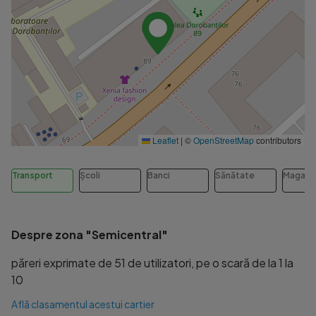
Leaflet
|
©
OpenStreetMap
contributors
Transport
Școli
Banci
Sănătate
Magazi
Despre zona "Semicentral"
păreri exprimate de 51 de utilizatori, pe o scară de la 1 la
10
Află clasamentul acestui cartier