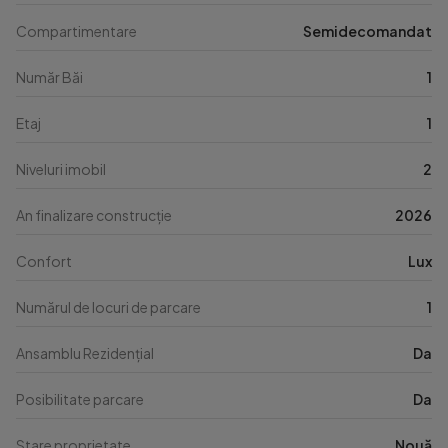
Compartimentare
Semidecomandat
Număr Băi
1
Etaj
1
Niveluri imobil
2
An finalizare construcție
2026
Confort
Lux
Numărul de locuri de parcare
1
Ansamblu Rezidențial
Da
Posibilitate parcare
Da
Stare proprietate
Nouă