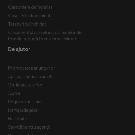
Garsoniere de închiriat
Case - Vile de închiriat
Terenuri de închiriat
Clasamentul orașelor și cartierelor din
România, după 16 criterii de calitate
De ajutor
Promovarea anunțurilor
Aplicații: Android și iOS
Verificare telefon
Ajutor
Reguli de utilizare
Harta județelor
Hartă site
Servicii pentru agenții