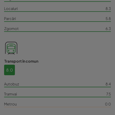
Localuri
8.3
Parcări
5.8
Zgomot
6.3
Transport în comun
8.0
Autobuz
8.4
Tramvai
7.5
Metrou
0.0