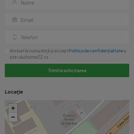
Am luat la cunoștință și accept
Politica de confidențialitate
a
site-ului homeZZ.ro
Trimite solicitarea
Locație
+
−